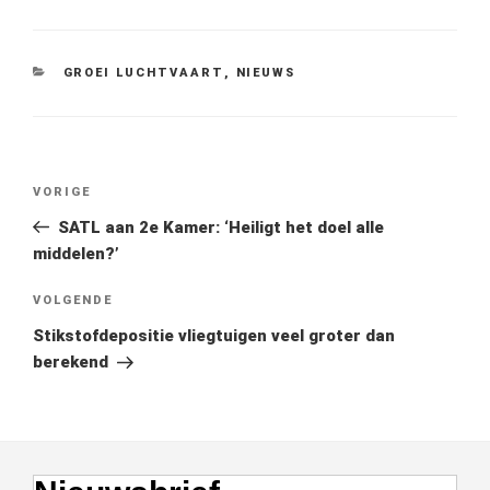
CATEGORIEËN
GROEI LUCHTVAART
,
NIEUWS
Bericht
Vorig
VORIGE
navigatie
bericht
SATL aan 2e Kamer: ‘Heiligt het doel alle
middelen?’
Volgend
VOLGENDE
bericht
Stikstofdepositie vliegtuigen veel groter dan
berekend