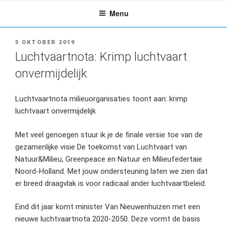
Ga
Menu
naar
de
inhoud
GEPLAATST
5 OKTOBER 2019
OP
Luchtvaartnota: Krimp luchtvaart
onvermijdelijk
Luchtvaartnota milieuorganisaties toont aan: krimp
luchtvaart onvermijdelijk
Met veel genoegen stuur ik je de finale versie toe van de
gezamenlijke visie De toekomst van Luchtvaart van
Natuur&Milieu, Greenpeace en Natuur en Milieufedertaie
Noord-Holland. Met jouw ondersteuning laten we zien dat
er breed draagvlak is voor radicaal ander luchtvaartbeleid.
Eind dit jaar komt minister Van Nieuwenhuizen met een
nieuwe luchtvaartnota 2020-2050. Deze vormt de basis