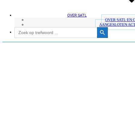
OVER SATL
OVER SATL EN
AANGESLOTEN AC
Zoekknop
Zoek
naar: