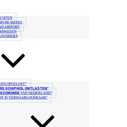
ICHTEN
IN DE MEDIA
AD AIRPORT
NSWIJZEN
EUWSBRIEF
IJN OPGELOST”
S SCHIPHOL ONTLASTEN
“
ECONOMIE
E
VAN NEDERLAND”
T IS VERWAARLOOSBAAR”