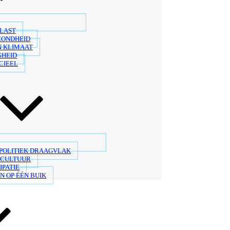
LAST
ZONDHEID
N KLIMAAT
GHEID
CIEEL
 POLITIEK DRAAGVLAK
SCULTUUR
IPATIE
N OP ÉÉN BUIK