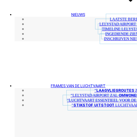
NIEUWS
LAATSTE BER
LELYSTAD AIRPORT 
TIMELINE LELYST
INGEDIENDE ZIE
INSCHRIJVEN NI
FRAMES VAN DE LUCHTVAART
LAAGVLIEGROUTES
“
Z
OMWONER
“LELYSTAD AIRPORT ZAL
“LUCHTVAART ESSENTIEEL VOOR D
STIKSTOF UITSTOOT
“
LUCHTVAAR