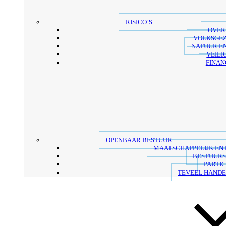
RISICO’S
OVER
VOLKSGE
NATUUR E
VEILI
FINAN
OPENBAAR BESTUUR
MAATSCHAPPELIJK EN
BESTUUR
PARTIC
TEVEEL HANDE