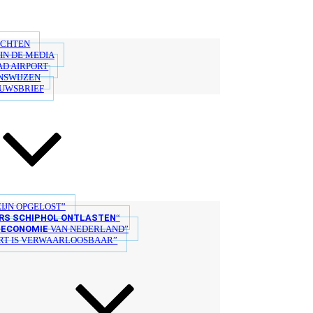
ICHTEN
IN DE MEDIA
AD AIRPORT
NSWIJZEN
EUWSBRIEF
IJN OPGELOST”
S SCHIPHOL ONTLASTEN
“
ECONOMIE
E
VAN NEDERLAND”
T IS VERWAARLOOSBAAR”