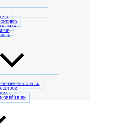
LAST
ZONDHEID
N KLIMAAT
GHEID
CIEEL
 POLITIEK DRAAGVLAK
SCULTUUR
IPATIE
N OP ÉÉN BUIK