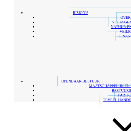
RISICO’S
OVER
VOLKSGE
NATUUR E
VEILI
FINAN
OPENBAAR BESTUUR
MAATSCHAPPELIJK EN
BESTUUR
PARTIC
TEVEEL HANDE