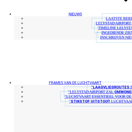
NIEUWS
LAATSTE BER
LELYSTAD AIRPORT 
TIMELINE LELYST
INGEDIENDE ZIE
INSCHRIJVEN NI
FRAMES VAN DE LUCHTVAART
LAAGVLIEGROUTES
“
Z
OMWONER
“LELYSTAD AIRPORT ZAL
“LUCHTVAART ESSENTIEEL VOOR D
STIKSTOF UITSTOOT
“
LUCHTVAAR