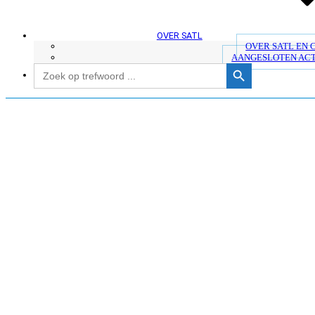
OVER SATL
OVER SATL EN
AANGESLOTEN AC
Zoekknop
Zoek
naar: