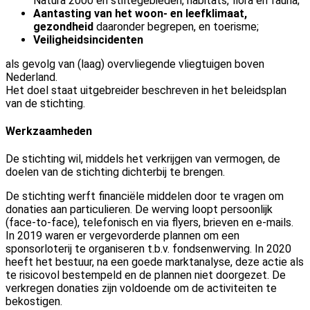
Natura 2000 en stiltegebieden, habitats, flora en fauna;
Aantasting van het woon- en leefklimaat,
gezondheid
daaronder begrepen, en toerisme;
Veiligheidsincidenten
als gevolg van (laag) overvliegende vliegtuigen boven
Nederland.
Het doel staat uitgebreider beschreven in het beleidsplan
van de stichting.
Werkzaamheden
De stichting wil, middels het verkrijgen van vermogen, de
doelen van de stichting dichterbij te brengen.
De stichting werft financiële middelen door te vragen om
donaties aan particulieren. De werving loopt persoonlijk
(face-to-face), telefonisch en via flyers, brieven en e-mails.
In 2019 waren er vergevorderde plannen om een
sponsorloterij te organiseren t.b.v. fondsenwerving. In 2020
heeft het bestuur, na een goede marktanalyse, deze actie als
te risicovol bestempeld en de plannen niet doorgezet. De
verkregen donaties zijn voldoende om de activiteiten te
bekostigen.