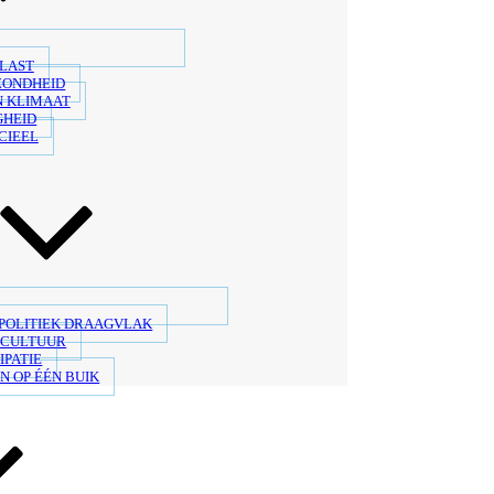
LAST
ZONDHEID
N KLIMAAT
GHEID
CIEEL
 POLITIEK DRAAGVLAK
SCULTUUR
IPATIE
N OP ÉÉN BUIK