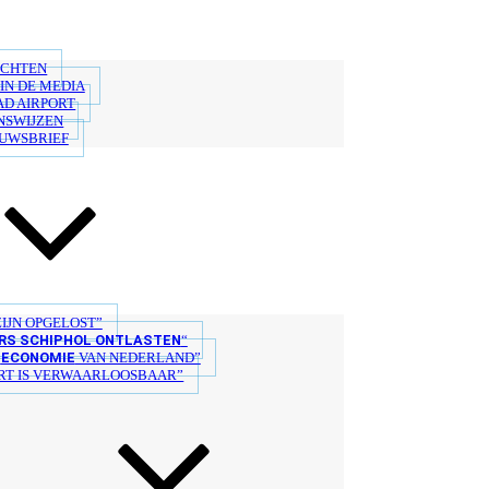
ICHTEN
IN DE MEDIA
AD AIRPORT
NSWIJZEN
EUWSBRIEF
IJN OPGELOST”
S SCHIPHOL ONTLASTEN
“
ECONOMIE
E
VAN NEDERLAND”
T IS VERWAARLOOSBAAR”