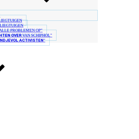
“
LIEGTUIGEN
LIEGTUIGEN
ALLE PROBLEMEN OP”
HTEN OVER
VAN SCHIPHOL”
ANDJEVOL ACTIVISTEN
“
 DOEN
WERK!