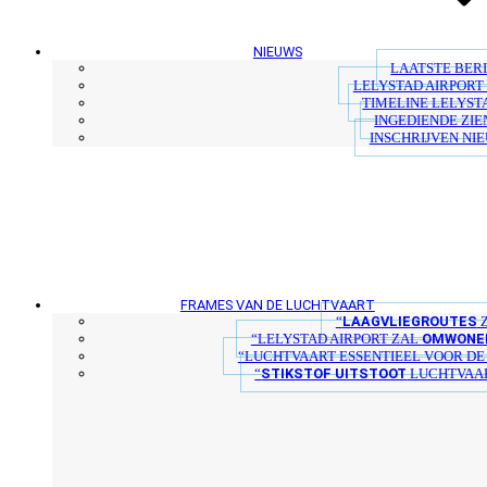
NIEUWS
LAATSTE BER
LELYSTAD AIRPORT 
TIMELINE LELYST
INGEDIENDE ZIE
INSCHRIJVEN NI
FRAMES VAN DE LUCHTVAART
LAAGVLIEGROUTES
“
Z
OMWONER
“LELYSTAD AIRPORT ZAL
“LUCHTVAART ESSENTIEEL VOOR D
STIKSTOF UITSTOOT
“
LUCHTVAAR