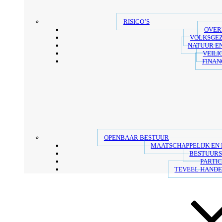
RISICO’S
OVER
VOLKSGE
NATUUR E
VEILI
FINAN
OPENBAAR BESTUUR
MAATSCHAPPELIJK EN
BESTUUR
PARTIC
TEVEEL HANDE