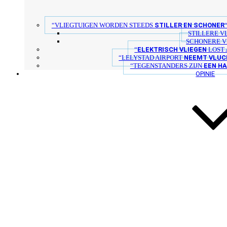
STILLER EN SCHONER
“VLIEGTUIGEN WORDEN STEEDS
STILLERE V
SCHONERE V
ELEKTRISCH VLIEGEN
“
LOST 
NEEMT VLUC
“LELYSTAD AIRPORT
EEN H
“TEGENSTANDERS ZIJN
OPINIE
DOEN
DIT KAN JIJ
STEUN ONS 
DOWNLOADS
Betaling is nog niet gelukt