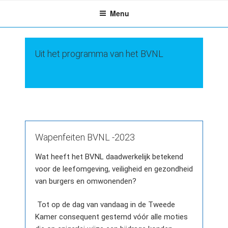
Ga
Menu
naar
de
inhoud
Uit het programma van het BVNL
Wapenfeiten BVNL -2023
Wat heeft het BVNL daadwerkelijk betekend
voor de leefomgeving, veiligheid en gezondheid
van burgers en omwonenden?
Tot op de dag van vandaag in de Tweede
Kamer consequent gestemd vóór alle moties